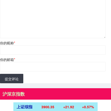
你的昵称
*
你的邮箱
*
提交评论
沪深京指数
上证综指
3900.35
+21.92
+0.57%