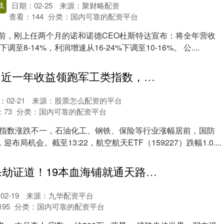
载
日期：02-25
来源：聚财略配资
查看：
144
分类：
国内可靠的配资平台
日前，刚上任两个月的诺和诺德CEO杜斯特达宣布：将全年营收
下调至8-14%，利润增速从16-24%下调至10-16%。 公....
九五配资平台 近一年收益领跑军工类指数，航空航天ETF（159227）规模再创新高，中船应急午后拉升
02-21
来源：股票怎么配资的平台
：
73
分类：
国内可靠的配资平台
三大指数涨跌不一，石油化工、钢铁、保险等行业涨幅居前，国防
局机会。截至13:22，航空航天ETF（159227）跌幅1.0....
51策略平台 杀劫证道！19本血海铺就通天路的小说，斩业刀，弑神刃_字数_看点_背景
2-19
来源：九华配资平台
195
分类：
国内可靠的配资平台