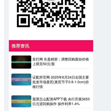
推荐资讯
富灯网 长盈精密：调整回购股份价格
上限至50元/股
证配所官网 2025年6月24日全国主要
批发市场黄芪(黄芪节子0.8-1.0cm)价
格行情
股票怎么配资APP下载 央行开展3653
亿元逆回购操作 操作利率1.4%