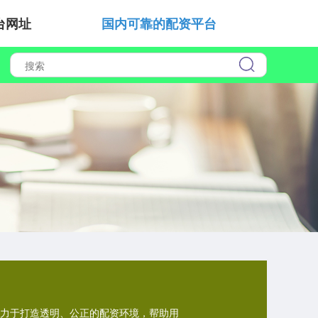
台网址
国内可靠的配资平台
致力于打造透明、公正的配资环境，帮助用