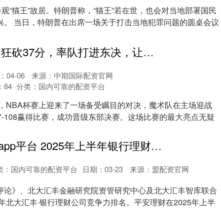
参观“猫王”故居。特朗普称，“猫王”若在世，也会对当地部署国民
兴。 当日，特朗普在出席一场关于打击当地犯罪问题的圆桌会议
股票专业配资 狂砍37分，率队打进东决，让球队老大主动让权！7换1交易大获成功
04-06
来源：中期国际配资官网
：
84
分类：
国内可靠的配资平台
日，NBA杯赛上迎来了一场备受瞩目的对决，魔术队在主场迎战
7-108赢得比赛，成功晋级东部决赛。这场比赛的最大亮点无疑
铭创配资官网app平台 2025年上半年银行理财公司竞争力排名发布 平安理财位列第四
类：
国内可靠的配资平台
日期：03-23
来源：盟配资官网
评论》、北大汇丰金融研究院资管研究中心及北大汇丰智库联合
半年北大汇丰·银行理财公司竞争力排名。平安理财在2025年上半