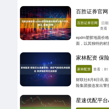
历史铭记。....
百胜证券官网
日期：
查看
epdm塑胶地面价
面，以其独特的材
了一席....
家林配资
查看：
81
财联社8月8日讯
险集团接连发出警
公司将无法再为....