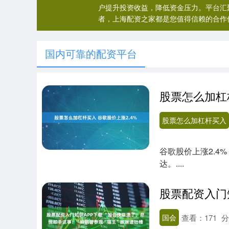
户提升投资收益，降低资金压力。平台汇
者，上海配资之家都是您值得信赖的合作
国内可靠的配资平台
股票怎么加杠杆
股票怎么加杠杆买入
谷歌股价上涨2.4%
达。....
国会
查看：
171
分