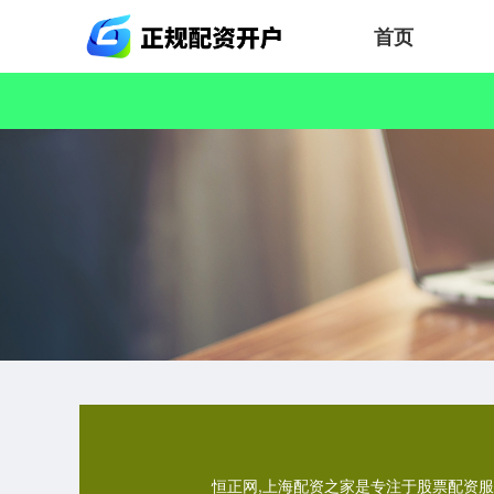
首页
恒正网,上海配资之家是专注于股票配资