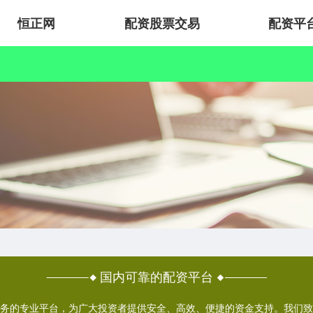
恒正网
配资股票交易
配资平
国内可靠的配资平台
服务的专业平台，为广大投资者提供安全、高效、便捷的资金支持。我们