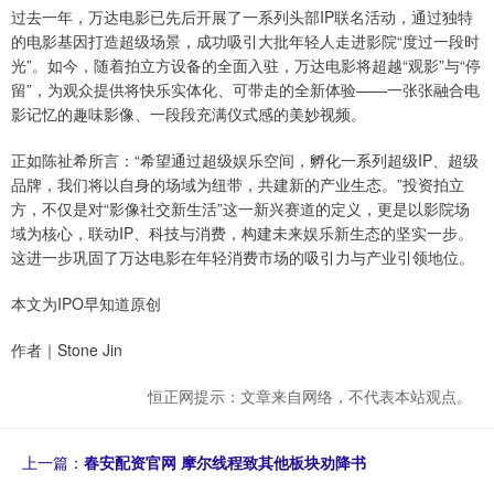
过去一年，万达电影已先后开展了一系列头部IP联名活动，通过独特
的电影基因打造超级场景，成功吸引大批年轻人走进影院“度过一段时
光”。如今，随着拍立方设备的全面入驻，万达电影将超越“观影”与“停
留”，为观众提供将快乐实体化、可带走的全新体验——一张张融合电
影记忆的趣味影像、一段段充满仪式感的美妙视频。
正如陈祉希所言：“希望通过超级娱乐空间，孵化一系列超级IP、超级
品牌，我们将以自身的场域为纽带，共建新的产业生态。”投资拍立
方，不仅是对“影像社交新生活”这一新兴赛道的定义，更是以影院场
域为核心，联动IP、科技与消费，构建未来娱乐新生态的坚实一步。
这进一步巩固了万达电影在年轻消费市场的吸引力与产业引领地位。
本文为IPO早知道原创
作者｜Stone Jin
恒正网提示：文章来自网络，不代表本站观点。
上一篇：
春安配资官网 摩尔线程致其他板块劝降书