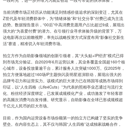
当前消费市场正经历从功能满足到情感价值追求的深刻变迁，尤其在
Z世代及年轻消费群体中，为“情绪体验”和“社交分享”付费已成为主流
趋势。数据报告显示，“00后”中高消费意愿用户占比超过9成，展现出
强大的“为喜爱付费”的潜力。在引领行业寻求体验升级的背景下，万
达电影再次以前瞻视野，率先以战略投资方式深度布局“影像社交新生
活”赛道，精准切入年轻消费市场。
拍立方作为自助影像领域的创新引领者，其“大头贴+IP经济”模式已得
到市场充分验证。自2020年6月运营以来，其业务覆盖全国超160个核
心城市，设备投放量逾千台，累计服务人次突破1000万。仅2025年，
拍立方便落地超过160场IP主题快闪及明星巡演联动，展现出强大的
品牌号召力和运营实力。该模式的巨大潜力已在韩国等成熟市场得到
印证，以“人生四格（Life4Cuts）”为代表的照相亭业态通过与流行文
化、粉丝经济深度绑定，已发展成规模化产业，成功激发了年轻客群
的高频次消费与自发传播。研究显示，自助影像在全球已形成规模超
千亿元人民币的巨大市场。
目前，作为国内运营设备市场份额第一的拍立方已构建了坚实的竞争
壁垒。在内容生态上，其不仅与韩国“人生四格”达成独家战略合作，