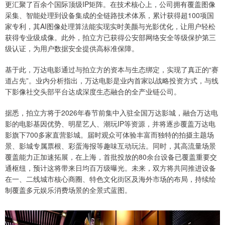
更汇聚了百余个国际顶级IP矩阵。在技术核心上，公司拥有覆盖图像
采集、智能处理到设备集成的全链路技术体系，累计获得超100项国
家专利，其AI图像处理算法能实现实时美颜与光影优化，让用户轻松
获得专业级成像。此外，拍立方已获得公安部网络安全等级保护第三
级认证，为用户数据安全提供高标准保障。
基于此，万达电影通过与拍立方的资本与生态绑定，实现了真正的“赛
道占先”。业内分析指出，万达电影是业内首家以战略投资方式，与线
下影像社交头部平台达成深度生态融合的全产业链公司。
据悉，拍立方将于2026年春节前集中入驻全国万达影城，融合万达电
影的电影基因优势、明星艺人、潮玩IP等资源，并将逐步覆盖万达电
影旗下700多家直营影城。届时观众可体验丰富而独特的拍摄主题场
景、影城专属票根、彩蛋海报等趣味互动玩法。同时，其高流量场景
覆盖能力正加速拓展，在上海，首批投放的80余台设备已覆盖重要交
通枢纽，预计这将带来日均百万级曝光。未来，双方将共同推进设备
在一、二线城市核心商圈、特色文化街区及海外市场的布局，持续绘
制覆盖多元娱乐消费场景的全景式蓝图。