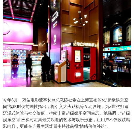
今年6月，万达电影董事长兼总裁陈祉希在上海宣布深化“超级娱乐空
间”战略时便前瞻性指出，将引入大头贴机等互动设施，为Z世代打造
沉浸式体验与社交价值，持续丰富超级娱乐空间生态。她强调，“超级
娱乐空间”应实时汇集最受欢迎的艺术与娱乐形态，让用户不仅收获精
彩内容，更能在连贯生活场景中持续获得“情绪价值补给”。