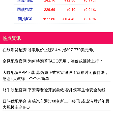
7242.10
+12.30
+0.17%
国债指数
229.69
+0.10
+0.04%
期指IC0
7877.80
+164.40
+2.13%
热点资讯
在线期货配资 谷歌股价上涨2.4% 报397.770美元/股
金风配资官网 为何特朗普TACO无用，油价或继续上行？
大咖配资APP下载 苏炳添正式官宣退役！宣布时间很特殊，
感谢4大教练，个个不简单
财牛股配官网 平安养老险开展急救培训 筑牢生命安全防线
日斗优配平台 奇瑞汽车通过联交所上市聆讯 或成港股近年最
大规模车企IPO