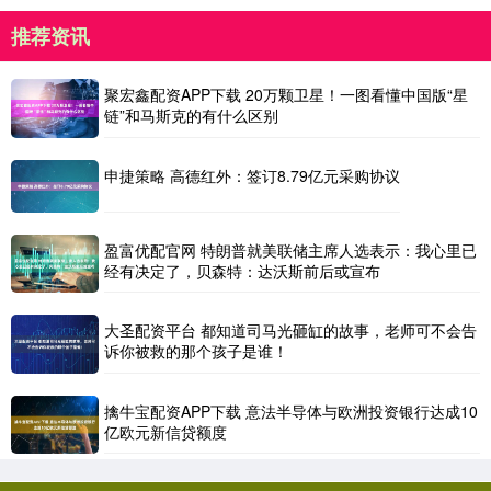
推荐资讯
聚宏鑫配资APP下载 20万颗卫星！一图看懂中国版“星
链”和马斯克的有什么区别
申捷策略 高德红外：签订8.79亿元采购协议
盈富优配官网 特朗普就美联储主席人选表示：我心里已
经有决定了，贝森特：达沃斯前后或宣布
大圣配资平台 都知道司马光砸缸的故事，老师可不会告
诉你被救的那个孩子是谁！
擒牛宝配资APP下载 意法半导体与欧洲投资银行达成10
亿欧元新信贷额度