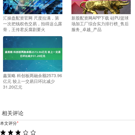
汇操盘配资官网 尺度拉满，第
新股配资网APP下载 硅PU篮球
一次把钱权色交易，拍得这么露
场加工厂综合实力排行榜_售后
骨，王传君反腐剧要火
服务_卓越_产品
鑫策略 科创板两融余额2573.96
亿元 较上一交易日环比减少
31.20亿元
相关评论
本文评分
*